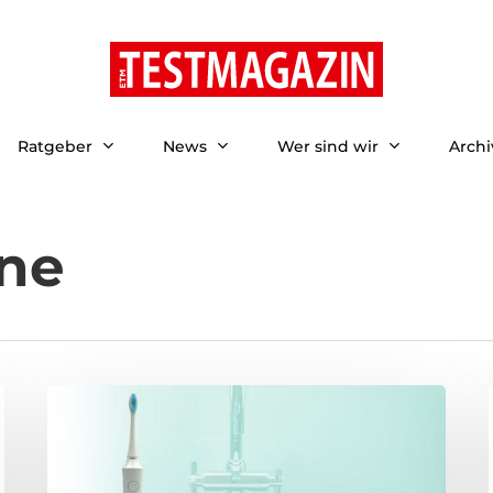
Ratgeber
News
Wer sind wir
Archi
ne