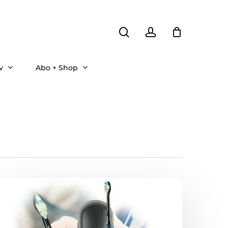
search
account
v
Abo + Shop