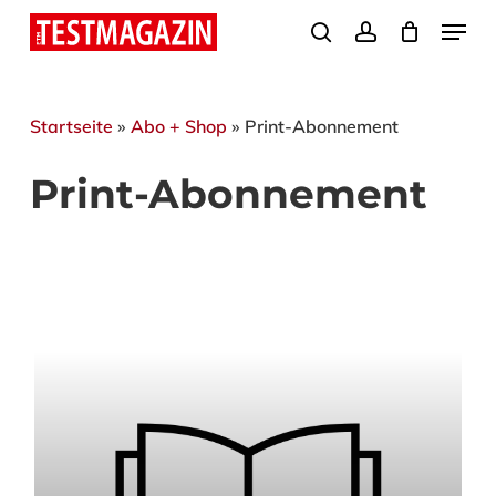
Skip
Menu
search
account
to
Close
main
Menu
content
Startseite
»
Abo + Shop
»
Print-Abonnement
Print-Abonnement