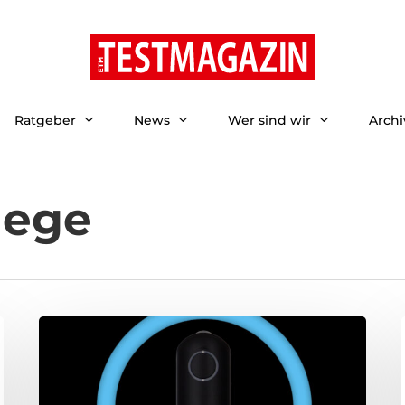
Ratgeber
News
Wer sind wir
Archi
lege