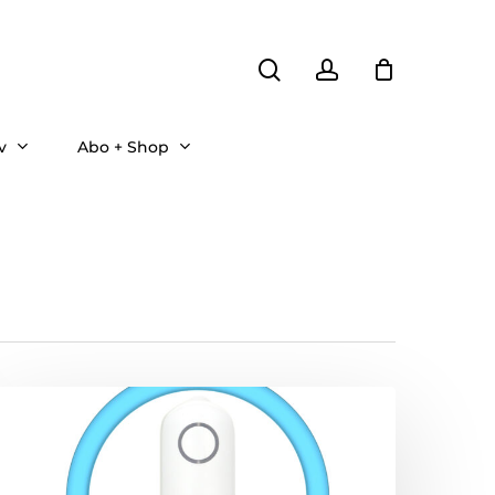
search
account
v
Abo + Shop