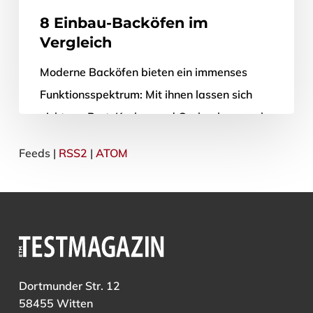
8 Einbau-Backöfen im
Vergleich
Moderne Backöfen bieten ein immenses
Funktionsspektrum: Mit ihnen lassen sich
nicht nur Brot, Kuchen und Co. backen; auch
Fleisch-, Fisch- und Gemüsespeisen werden
Feeds |
RSS2
|
ATOM
in einem…
29. November 2018
Dortmunder Str. 12
58455 Witten