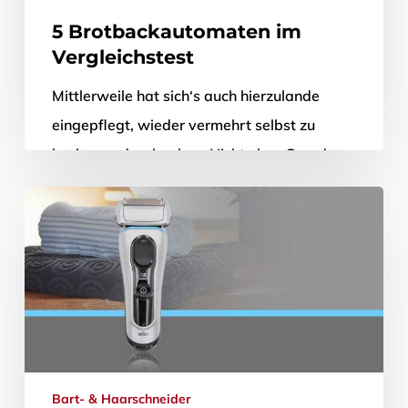
5 Brotbackautomaten im
Vergleichstest
Mittlerweile hat sich‘s auch hierzulande
eingepflegt, wieder vermehrt selbst zu
kochen und zu backen. Nicht ohne Grund:
Wer sich ausgeglichen und ausgewogen
ernähren will, muss…
19. Dezember 2019
Bart- & Haarschneider