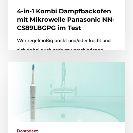
4-in-1 Kombi Dampfbackofen
mit Mikrowelle Panasonic NN-
CS89LBGPG im Test
Wer regelmäßig backt und/oder kocht und
sich dabei auch noch an verschiedenen
Methoden versucht, der wird schon bald ein
Sammelsurium an verschiedenen Geräten
parat halten…
27. August 2020
Dontodent