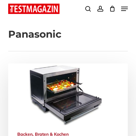
Skip
Menu
search
account
to
Close
main
Menu
Panasonic
content
Backen, Braten & Kochen