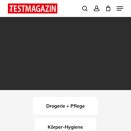
Skip
Menu
search
account
to
Close
main
Menu
content
Drogerie + Pflege
Körper-Hygiene