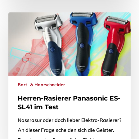
Haarschnitt und bei Bartträgern zudem von
einem akkurat gestutzten Bart ab. Vor
allem…
22. April 2013
Bart- & Haarschneider
Herren-Rasierer Panasonic ES-
SL41 im Test
Nassrasur oder doch lieber Elektro-Rasierer?
An dieser Frage scheiden sich die Geister.