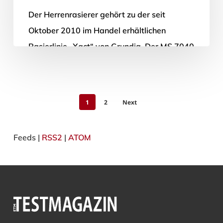
Der Herrenrasierer gehört zu der seit
Oktober 2010 im Handel erhältlichen
Rasierlinie „Xact“ von Grundig. Der MS 7040
möchte dabei als teuerstes Produkt dieser
Linie…
1
2
Next
27. Januar 2011
Feeds |
RSS2
|
ATOM