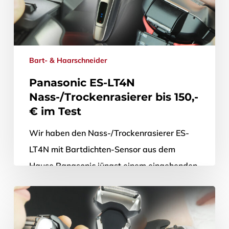
Bart- & Haarschneider
Panasonic ES-LT4N
Nass-/Trockenrasierer bis 150,-
€ im Test
Wir haben den Nass-/Trockenrasierer ES-
LT4N mit Bartdichten-Sensor aus dem
Hause Panasonic jüngst einem eingehenden
Praxistest unterzogen. Lesen Sie im
Folgenden, ob uns der im Design…