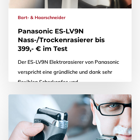
Bart- & Haarschneider
Panasonic ES-LV9N
Nass-/Trockenrasierer bis
399,- € im Test
Der ES-LV9N Elektrorasierer von Panasonic
verspricht eine gründliche und dank sehr
flexiblen Scherkopfes und
Bartdichtensensor auch äußerst
hautschonende Rasur. Das ETM
TESTMAGAZIN fand im Praxistest…
4. Juli 2016