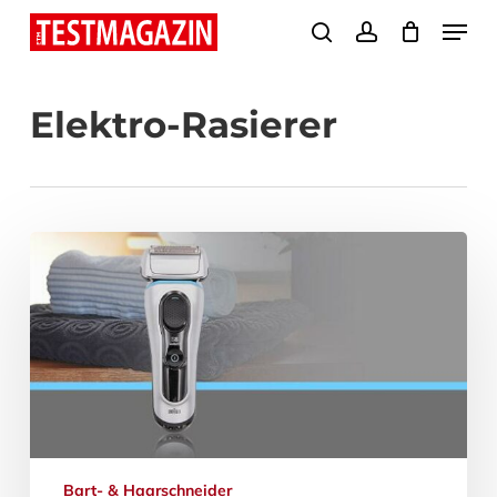
Skip
Menu
search
account
to
Close
main
Menu
Elektro-Rasierer
content
Bart- & Haarschneider