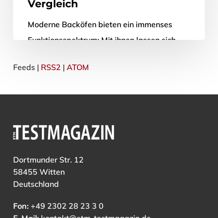
Vergleich
Moderne Backöfen bieten ein immenses
Funktionsspektrum: Mit ihnen lassen sich
nicht nur Brot, Kuchen und Co. backen; auch
Feeds |
RSS2
|
ATOM
Fleisch-, Fisch- und Gemüsespeisen werden
in einem…
29. November 2018
Dortmunder Str. 12
58455 Witten
Deutschland
Fon:
+49 2302 28 23 3 0