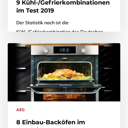
9 Kühl-/Gefrierkombinationen
im Test 2019
Der Statistik nach ist die
Kühl-/Gefrierkombination des Deutschen
liebster Typ von Standkühlschrank; und das
aus vollkommen plausiblen Gründen: Sie ist
niedrigerpreisiger, als es zwei einzelne…
25. Juli 2019
AEG
8 Einbau-Backöfen im