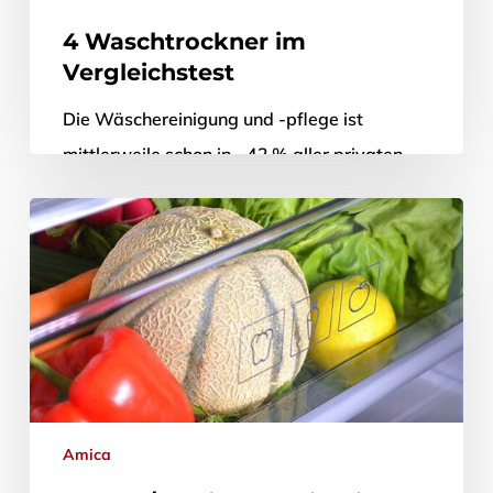
4 Waschtrockner im
Vergleichstest
Die Wäschereinigung und -pflege ist
mittlerweile schon in ~42 % aller privaten
Haushalte in Deutschland „automatisiert“
worden: So viele Haushalte sind es nämlich,
in denen sich…
27. Februar 2020
Amica