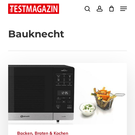
Skip
Menu
search
account
to
Close
main
Menu
Bauknecht
content
Backen, Braten & Kochen