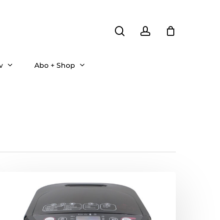
search
account
v
Abo + Shop