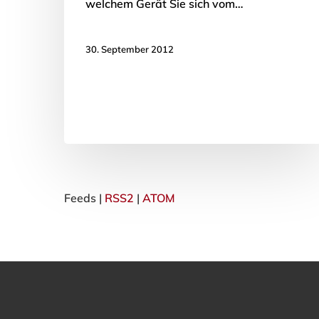
welchem Gerät Sie sich vom…
30. September 2012
Feeds |
RSS2
|
ATOM