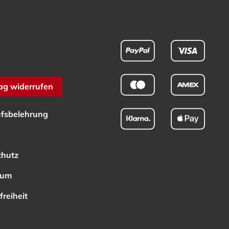
ag widerrufen
fsbelehrung
chutz
sum
freiheit