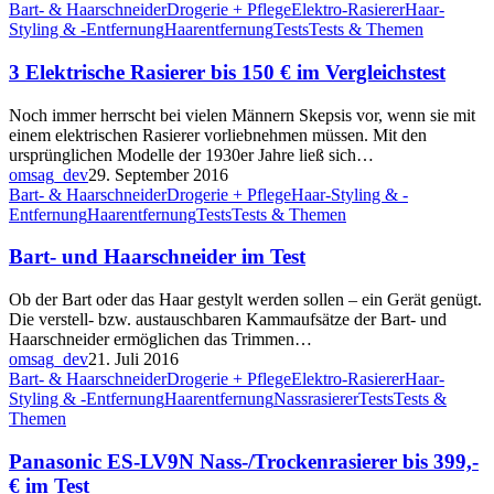
Bart- & Haarschneider
Drogerie + Pflege
Elektro-Rasierer
Haar-
Styling & -Entfernung
Haarentfernung
Tests
Tests & Themen
3 Elektrische Rasierer bis 150 € im Vergleichstest
Noch immer herrscht bei vielen Männern Skepsis vor, wenn sie mit
einem elektrischen Rasierer vorliebnehmen müssen. Mit den
ursprünglichen Modelle der 1930er Jahre ließ sich…
omsag_dev
29. September 2016
Bart- & Haarschneider
Drogerie + Pflege
Haar-Styling & -
Entfernung
Haarentfernung
Tests
Tests & Themen
Bart- und Haarschneider im Test
Ob der Bart oder das Haar gestylt werden sollen – ein Gerät genügt.
Die verstell- bzw. austauschbaren Kammaufsätze der Bart- und
Haarschneider ermöglichen das Trimmen…
omsag_dev
21. Juli 2016
Bart- & Haarschneider
Drogerie + Pflege
Elektro-Rasierer
Haar-
Styling & -Entfernung
Haarentfernung
Nassrasierer
Tests
Tests &
Themen
Panasonic ES-LV9N Nass-/Trockenrasierer bis 399,-
€ im Test