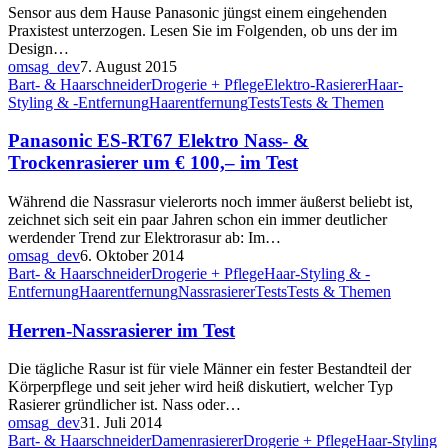
Sensor aus dem Hause Panasonic jüngst einem eingehenden
Praxistest unterzogen. Lesen Sie im Folgenden, ob uns der im
Design…
omsag_dev
7. August 2015
Bart- & Haarschneider
Drogerie + Pflege
Elektro-Rasierer
Haar-
Styling & -Entfernung
Haarentfernung
Tests
Tests & Themen
Panasonic ES-RT67 Elektro Nass- &
Trockenrasierer um € 100,– im Test
Während die Nassrasur vielerorts noch immer äußerst beliebt ist,
zeichnet sich seit ein paar Jahren schon ein immer deutlicher
werdender Trend zur Elektrorasur ab: Im…
omsag_dev
6. Oktober 2014
Bart- & Haarschneider
Drogerie + Pflege
Haar-Styling & -
Entfernung
Haarentfernung
Nassrasierer
Tests
Tests & Themen
Herren-Nassrasierer im Test
Die tägliche Rasur ist für viele Männer ein fester Bestandteil der
Körperpflege und seit jeher wird heiß diskutiert, welcher Typ
Rasierer gründlicher ist. Nass oder…
omsag_dev
31. Juli 2014
Bart- & Haarschneider
Damenrasierer
Drogerie + Pflege
Haar-Styling