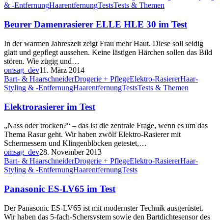
& -Entfernung
Haarentfernung
Tests
Tests & Themen
Beurer Damenrasierer ELLE HLE 30 im Test
In der warmen Jahreszeit zeigt Frau mehr Haut. Diese soll seidig
glatt und gepflegt aussehen. Keine lästigen Härchen sollen das Bild
stören. Wie zügig und…
omsag_dev
11. März 2014
Bart- & Haarschneider
Drogerie + Pflege
Elektro-Rasierer
Haar-
Styling & -Entfernung
Haarentfernung
Tests
Tests & Themen
Elektrorasierer im Test
„Nass oder trocken?“ – das ist die zentrale Frage, wenn es um das
Thema Rasur geht. Wir haben zwölf Elektro-Rasierer mit
Schermessern und Klingenblöcken getestet,…
omsag_dev
28. November 2013
Bart- & Haarschneider
Drogerie + Pflege
Elektro-Rasierer
Haar-
Styling & -Entfernung
Haarentfernung
Tests
Panasonic ES-LV65 im Test
Der Panasonic ES-LV65 ist mit modernster Technik ausgerüstet.
Wir haben das 5-fach-Schersystem sowie den Bartdichtesensor des