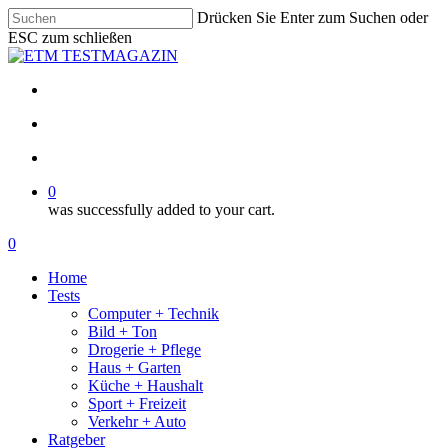
Skip
Drücken Sie Enter zum Suchen oder
to
ESC zum schließen
main
Close
content
Search
facebook
email
search
account
0
was successfully added to your cart.
Menu
search
account
0
Menu
Home
Tests
Computer + Technik
Bild + Ton
Drogerie + Pflege
Haus + Garten
Küche + Haushalt
Sport + Freizeit
Verkehr + Auto
Ratgeber