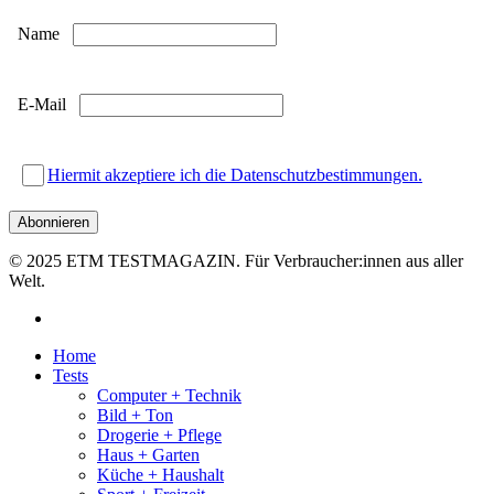
Name
E-Mail
Hiermit akzeptiere ich die Datenschutzbestimmungen.
© 2025 ETM TESTMAGAZIN. Für Verbraucher:innen aus aller
Welt.
facebook
Close
Home
Menu
Tests
Computer + Technik
Bild + Ton
Drogerie + Pflege
Haus + Garten
Küche + Haushalt