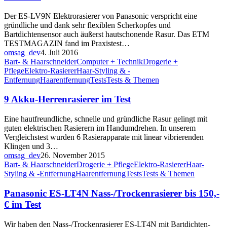
Der ES-LV9N Elektrorasierer von Panasonic verspricht eine
gründliche und dank sehr flexiblen Scherkopfes und
Bartdichtensensor auch äußerst hautschonende Rasur. Das ETM
TESTMAGAZIN fand im Praxistest…
omsag_dev
4. Juli 2016
Bart- & Haarschneider
Computer + Technik
Drogerie +
Pflege
Elektro-Rasierer
Haar-Styling & -
Entfernung
Haarentfernung
Tests
Tests & Themen
9 Akku-Herrenrasierer im Test
Eine hautfreundliche, schnelle und gründliche Rasur gelingt mit
guten elektrischen Rasierern im Handumdrehen. In unserem
Vergleichstest wurden 6 Rasierapparate mit linear vibrierenden
Klingen und 3…
omsag_dev
26. November 2015
Bart- & Haarschneider
Drogerie + Pflege
Elektro-Rasierer
Haar-
Styling & -Entfernung
Haarentfernung
Tests
Tests & Themen
Panasonic ES-LT4N Nass-/Trockenrasierer bis 150,-
€ im Test
Wir haben den Nass-/Trockenrasierer ES-LT4N mit Bartdichten-