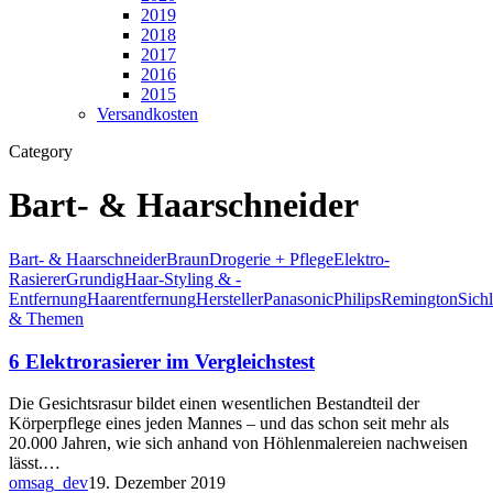
2019
2018
2017
2016
2015
Versandkosten
Category
Bart- & Haarschneider
Bart- & Haarschneider
Braun
Drogerie + Pflege
Elektro-
Rasierer
Grundig
Haar-Styling & -
Entfernung
Haarentfernung
Hersteller
Panasonic
Philips
Remington
Sichl
& Themen
6 Elektrorasierer im Vergleichstest
Die Gesichtsrasur bildet einen wesentlichen Bestandteil der
Körperpflege eines jeden Mannes – und das schon seit mehr als
20.000 Jahren, wie sich anhand von Höhlenmalereien nachweisen
lässt.…
omsag_dev
19. Dezember 2019