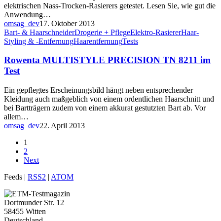
elektrischen Nass-Trocken-Rasierers getestet. Lesen Sie, wie gut die
Anwendung…
omsag_dev
17. Oktober 2013
Bart- & Haarschneider
Drogerie + Pflege
Elektro-Rasierer
Haar-
Styling & -Entfernung
Haarentfernung
Tests
Rowenta MULTISTYLE PRECISION TN 8211 im
Test
Ein gepflegtes Erscheinungsbild hängt neben entsprechender
Kleidung auch maßgeblich von einem ordentlichen Haarschnitt und
bei Bartträgern zudem von einem akkurat gestutzten Bart ab. Vor
allem…
omsag_dev
22. April 2013
1
2
Next
Feeds |
RSS2
|
ATOM
Dortmunder Str. 12
58455 Witten
Deutschland