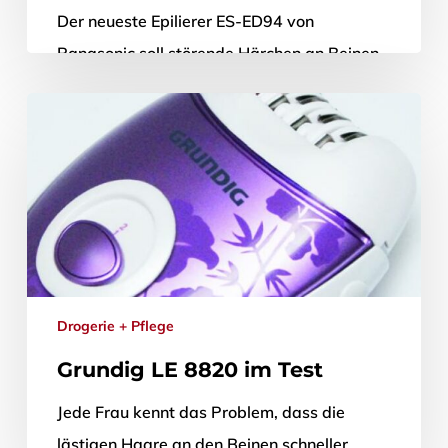
Der neueste Epilierer ES-ED94 von
Panasonic soll störende Härchen an Beinen,
Armen und Co. langanhaltend entfernen.
Wir haben das Gerät auf die Probe gestellt
und…
27. Februar 2014
Drogerie + Pflege
Grundig LE 8820 im Test
Jede Frau kennt das Problem, dass die
lästigen Haare an den Beinen schneller