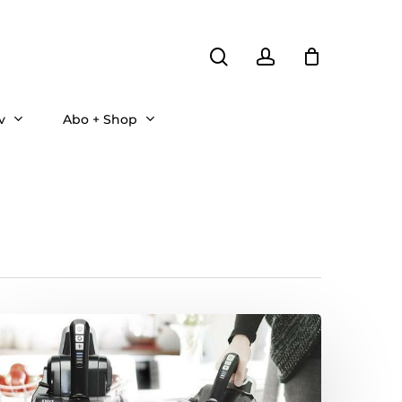
search
account
v
Abo + Shop