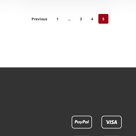
Previous
1
…
3
4
5