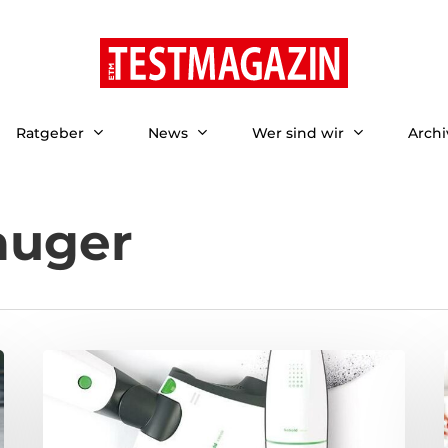
Ratgeber
News
Wer sind wir
Archi
auger