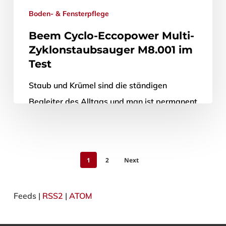
Boden- & Fensterpflege
Beem Cyclo-Eccopower Multi-
Zyklonstaubsauger M8.001 im
Test
Staub und Krümel sind die ständigen
Begleiter des Alltags und man ist permanent
damit beschäftigt, sie entweder mit Besen
und Kehrblech oder mit einem Staubsauger…
1
2
Next
3. Dezember 2011
Feeds |
RSS2
|
ATOM