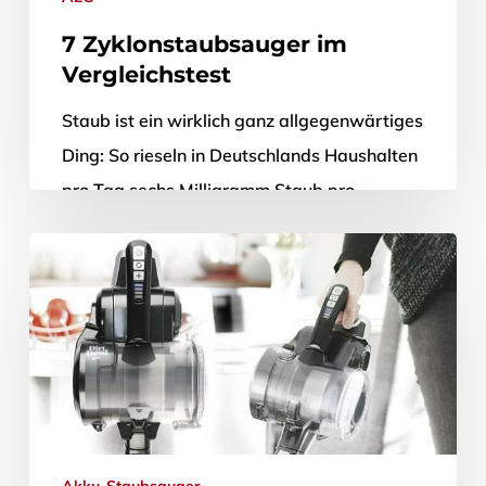
7 Zyklonstaubsauger im
Vergleichstest
Staub ist ein wirklich ganz allgegenwärtiges
Ding: So rieseln in Deutschlands Haushalten
pro Tag sechs Milligramm Staub pro
Quadratmeter herab. Das sind in einer
durchschnittlichen…
29. Oktober 2020
Akku-Staubsauger