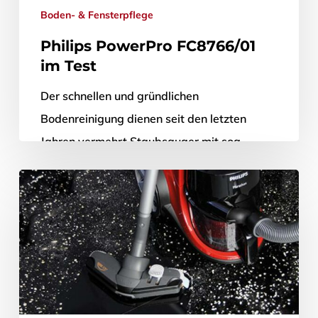
Boden- & Fensterpflege
Philips PowerPro FC8766/01
im Test
Der schnellen und gründlichen
Bodenreinigung dienen seit den letzten
Jahren vermehrt Staubsauger mit sog.
Zyklon-Technologie (Zyklon-Staubsauger).
Wir haben mit dem Philips PowerPro
8766/01 ein zeitgemäßes…
31. Dezember 2012