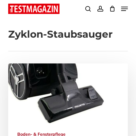
Skip
Menu
search
account
to
Close
main
Menu
Zyklon-Staubsauger
content
Boden- & Fensterpflege