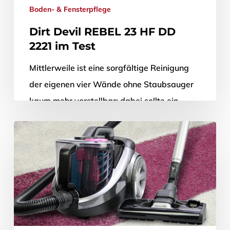
Boden- & Fensterpflege
Dirt Devil REBEL 23 HF DD
2221 im Test
Mittlerweile ist eine sorgfältige Reinigung
der eigenen vier Wände ohne Staubsauger
kaum mehr vorstellbar; dabei sollte ein
Staubsauger nicht nur mühelos zu
handhaben sein, sondern…
28. Dezember 2014