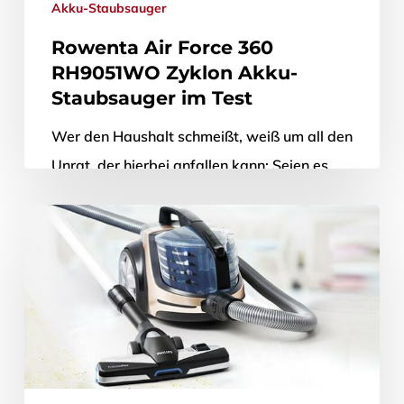
Akku-Staubsauger
Rowenta Air Force 360
RH9051WO Zyklon Akku-
Staubsauger im Test
Wer den Haushalt schmeißt, weiß um all den
Unrat, der hierbei anfallen kann: Seien es
nun ein paar Flocken aus dem Müsli, das ein
oder…
27. Juli 2017