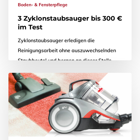
Boden- & Fensterpflege
3 Zyklonstaubsauger bis 300 €
im Test
Zyklonstaubsauger erledigen die
Reinigungsarbeit ohne auszuwechselnden
Staubbeutel und bergen an dieser Stelle
Sparpotential. Im Praxistest prüfte das ETM
TESTMAGAZIN die Handhabung, Leistung
und Reinigung von…
8. Februar 2016