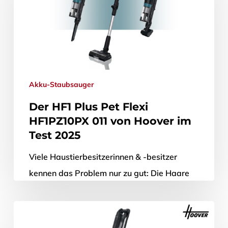
Akku-Staubsauger
Der HF1 Plus Pet Flexi
HF1PZ10PX 011 von Hoover im
Test 2025
Viele Haustierbesitzerinnen & -besitzer
kennen das Problem nur zu gut: Die Haare
von Hund und Katze, aber auch von
Kaninchen und Meerschweinchen finden sich
an…