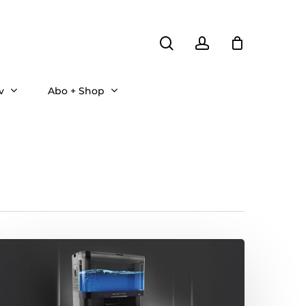
search
account
v
Abo + Shop