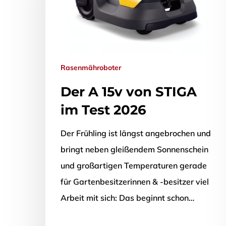
Rasenmähroboter
Der A 15v von STIGA
im Test 2026
Der Frühling ist längst angebrochen und
bringt neben gleißendem Sonnenschein
und großartigen Temperaturen gerade
für Gartenbesitzerinnen & -besitzer viel
Drücken Sie Enter zum Suchen oder ESC zum Sch
Arbeit mit sich: Das beginnt schon…