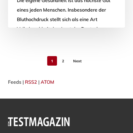
Die eigene Gesundheit ist das höchste Gut
eines jeden Menschen. Insbesondere der
Bluthochdruck stellt sich als eine Art
Volkskrankheit dar. Laut der Deutschen
Hochdruckliga e.V.…
10. April 2014
1
2
Next
Feeds |
RSS2
|
ATOM