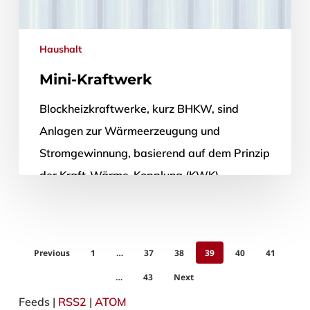
Haushalt
Mini-Kraftwerk
Blockheizkraftwerke, kurz BHKW, sind
Anlagen zur Wärmeerzeugung und
Stromgewinnung, basierend auf dem Prinzip
der Kraft-Wärme-Kopplung (KWK).
Angetrieben werden BHKW über
Verbrennungsmotoren, die etwa mit Erdgas,
…
Previous
1
…
37
38
39
40
41
…
43
Next
28. April 2012
Feeds |
RSS2
|
ATOM