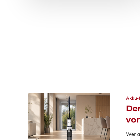
gewaltigen Lagerraum erschließen,
gleichzeitig aber sicherstellen, dass sie
beim Hinein-…
31. Juli 2026
Akku-
De
von
Wer a