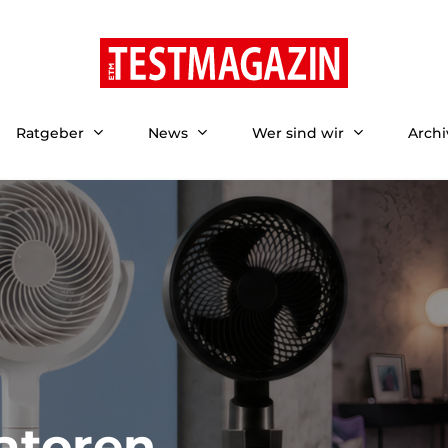
Ratgeber
News
Wer sind wir
Archi
atoren