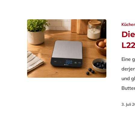
Küche
Di
L22
Eine 
derje
und g
Butte
3. Juli