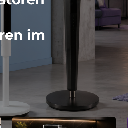
)
emium
von
ren
im
st
Test
2026
ließen.