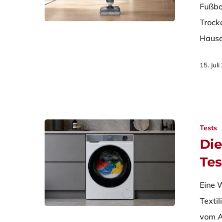
Fußbo
Trock
Hause
15. Jul
Tests
Di
Tes
Eine 
Textil
vom A