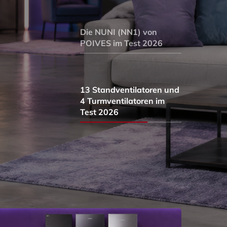
Die NUNI (NN1) von
POIVES im Test 2026
13 Standventilatoren und
4 Turmventilatoren im
Test 2026