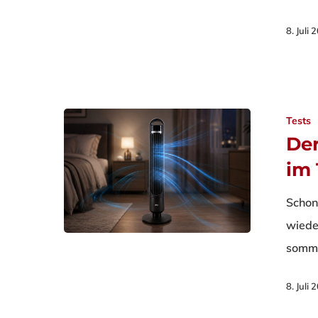
8. Juli
Tests
Der
im 
Schon
wiede
somme
8. Juli