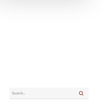
Lebensmitteln, sondern auch den
Stromverbrauch eines Haushalts. Beim
Kauf kommt es…
31. Juli 2026