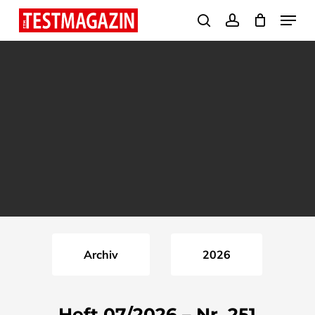
Skip
Menu
search
account
to
Close
main
Menu
content
Archiv
2026
Heft 07/2026 – Nr. 251