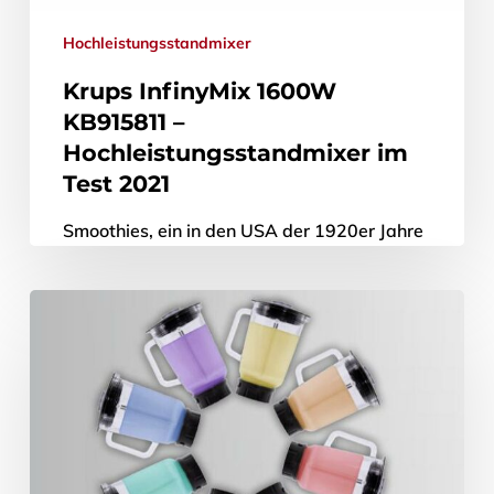
Hochleistungsstandmixer
Krups InfinyMix 1600W
KB915811 –
Hochleistungsstandmixer im
Test 2021
Smoothies, ein in den USA der 1920er Jahre
wurzelnder Trend, werden auch in der
Bundesrepublik immer populärer: So
nehmen die hier lebenden Verbraucherinnen
und Verbraucher…
11. August 2021