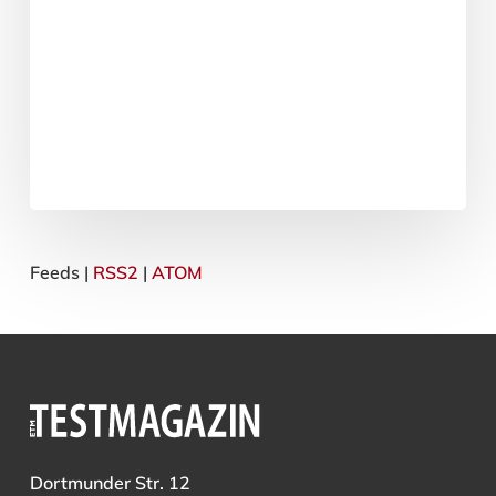
Feeds |
RSS2
|
ATOM
Dortmunder Str. 12