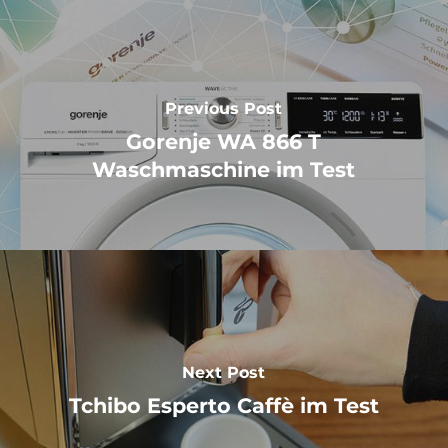
Previous Post
Gorenje WA 866 T
Waschmaschine im Test
Next Post
Tchibo Esperto Caffè im Test