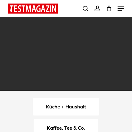
Skip
Menu
search
account
to
Close
main
Menu
content
Küche + Haushalt
Kaffee, Tee & Co.