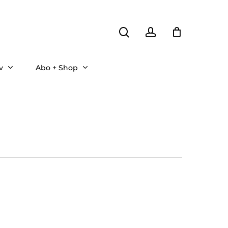
search
account
v
Abo + Shop