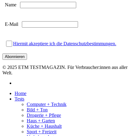
Name
E-Mail
Hiermit akzeptiere ich die Datenschutzbestimmungen.
© 2025 ETM TESTMAGAZIN. Für Verbraucher:innen aus aller
Welt.
facebook
Close
Home
Menu
Tests
Computer + Technik
Bild + Ton
Drogerie + Pflege
Haus + Garten
Küche + Haushalt
Sport + Freizeit