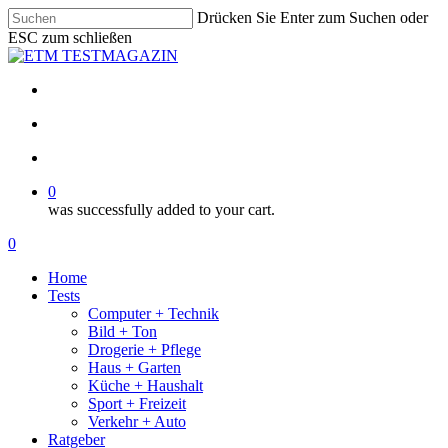
Skip
Drücken Sie Enter zum Suchen oder
to
ESC zum schließen
main
Close
content
Search
facebook
email
search
account
0
was successfully added to your cart.
Menu
search
account
0
Menu
Home
Tests
Computer + Technik
Bild + Ton
Drogerie + Pflege
Haus + Garten
Küche + Haushalt
Sport + Freizeit
Verkehr + Auto
Ratgeber