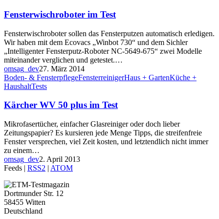
Fensterwischroboter im Test
Fensterwischroboter sollen das Fensterputzen automatisch erledigen.
Wir haben mit dem Ecovacs „Winbot 730“ und dem Sichler
„Intelligenter Fensterputz-Roboter NC-5649-675“ zwei Modelle
miteinander verglichen und getestet.…
omsag_dev
27. März 2014
Boden- & Fensterpflege
Fensterreiniger
Haus + Garten
Küche +
Haushalt
Tests
Kärcher WV 50 plus im Test
Mikrofasertücher, einfacher Glasreiniger oder doch lieber
Zeitungspapier? Es kursieren jede Menge Tipps, die streifenfreie
Fenster versprechen, viel Zeit kosten, und letztendlich nicht immer
zu einem…
omsag_dev
2. April 2013
Feeds |
RSS2
|
ATOM
Dortmunder Str. 12
58455 Witten
Deutschland