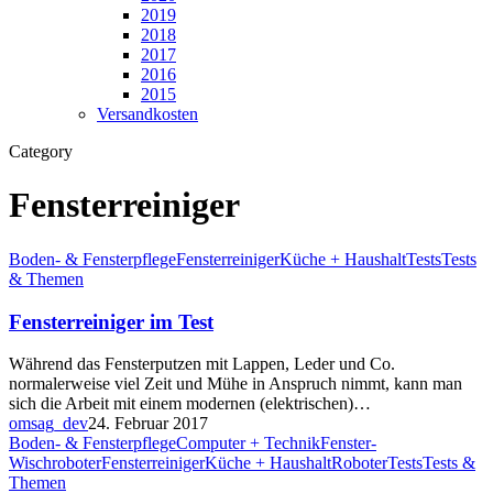
2019
2018
2017
2016
2015
Versandkosten
Category
Fensterreiniger
Boden- & Fensterpflege
Fensterreiniger
Küche + Haushalt
Tests
Tests
& Themen
Fensterreiniger im Test
Während das Fensterputzen mit Lappen, Leder und Co.
normalerweise viel Zeit und Mühe in Anspruch nimmt, kann man
sich die Arbeit mit einem modernen (elektrischen)…
omsag_dev
24. Februar 2017
Boden- & Fensterpflege
Computer + Technik
Fenster-
Wischroboter
Fensterreiniger
Küche + Haushalt
Roboter
Tests
Tests &
Themen