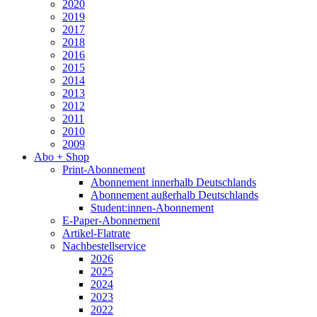
2020
2019
2017
2018
2016
2015
2014
2013
2012
2011
2010
2009
Abo + Shop
Print-Abonnement
Abonnement innerhalb Deutschlands
Abonnement außerhalb Deutschlands
Student:innen-Abonnement
E-Paper-Abonnement
Artikel-Flatrate
Nachbestellservice
2026
2025
2024
2023
2022