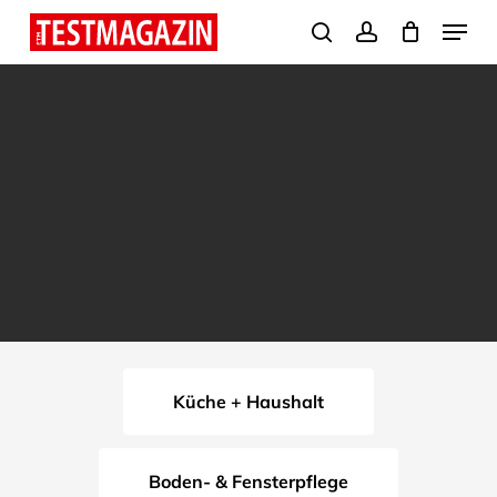
Skip
Menu
search
account
to
Close
main
Menu
content
Küche + Haushalt
Boden- & Fensterpflege