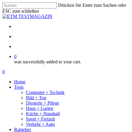
Skip
Drücken Sie Enter zum Suchen oder
to
ESC zum schließen
main
Close
content
Search
facebook
email
search
account
0
was successfully added to your cart.
Menu
search
account
0
Menu
Home
Tests
Computer + Technik
Bild + Ton
Drogerie + Pflege
Haus + Garten
Küche + Haushalt
Sport + Freizeit
Verkehr + Auto
Ratgeber