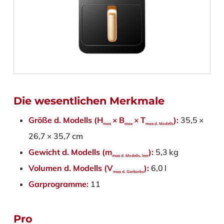
Die wesentlichen Merkmale
Größe d. Modells (H
× B
× ​T
):
35,5 ×
max
max
max d. Modells
26,7 × 35,7 cm
Gewicht d. Modells (m
):
5,3 kg
max d. Modells, leer
Volumen d. Modells (V
):
6,0 l
max d. Garkorbs
Garprogramme:
11
Pro