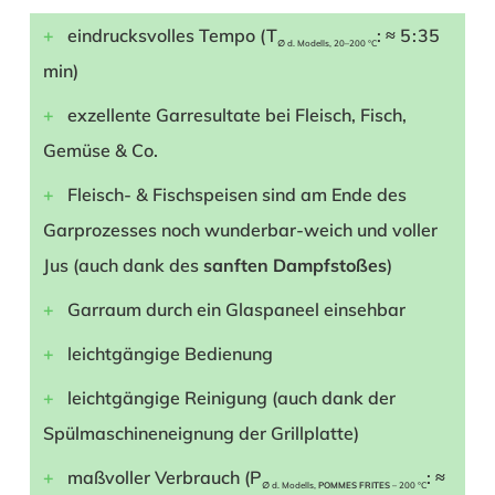
eindrucksvolles Tempo (T
: ≈ 5 : 35
∅ d. Modells, 20–200 °C
min)
exzellente Garresultate bei Fleisch, Fisch,
Gemüse & Co.
Fleisch- & Fischspeisen sind am Ende des
Garprozesses noch wunderbar-weich und voller
Jus (auch dank des
sanften Dampfstoßes
)
Garraum durch ein Glaspaneel einsehbar
leichtgängige Bedienung
leichtgängige Reinigung (auch dank der
Spülmaschineneignung der Grillplatte)
maßvoller Verbrauch (P
: ≈
∅ d. Modells,
POMMES FRITES
– 200 °C