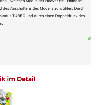
kann – welchen Modus der
Hoover HF1 Home
im
nd des Anschaltens des Modells zu wählen: Durch
n Modus
TURBO
und durch einen Doppeldruck des
n.
ik im Detail