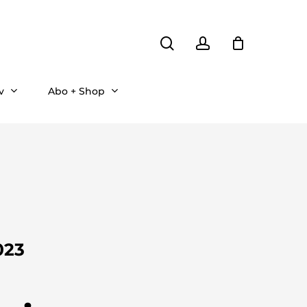
search
account
v
Abo + Shop
023