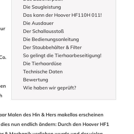
Die Saugleistung
Das kann der Hoover HF110H 011!
Die Ausdauer
nur
Der Schallausstoß
Die Bedienungsanleitung
Der Staubbehälter & Filter
So gelingt die Tierhaarbeseitigung!
Co.
Die Tierhaardüse
Technische Daten
Bewertung
sen
Wie haben wir geprüft?
ch
aar Malen des Hin & Hers makellos erscheinen
 dies nun endlich ändern: Durch den
Hoover HF1
or & Mechanik verliehen wurde und der vielen