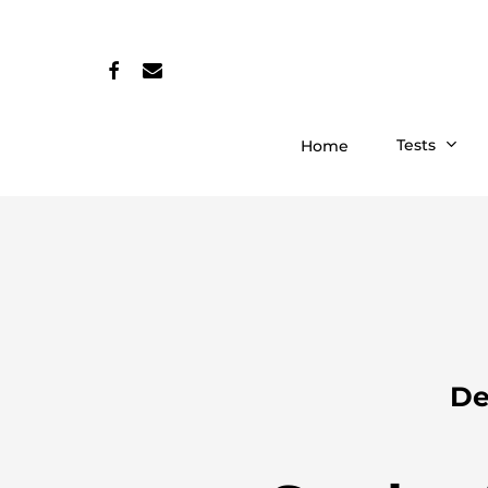
Skip
to
facebook
email
main
content
Tests
Home
De