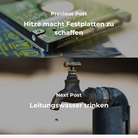
Previous Post
Hitze macht Festplatten zu
schaffen
Next Post
Leitungswasser trinken