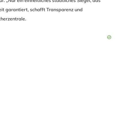
 „Nur ein einheitliches staatliches Siegel, das
it garantiert, schafft Transparenz und
cherzentrale.