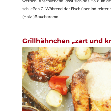
werden. Anschließend lässt sich das Holz um d
schließen
C
. Während der Fisch über indirekter 
(Holz-)Raucharoma.
Grillhähnchen „zart und k