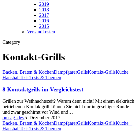
2019
2018
2017
2016
2015
Versandkosten
Category
Kontakt-Grills
Backen, Braten & Kochen
Dampfgarer
Grills
Kontakt-Grills
Küche +
Haushalt
Tests
Tests & Themen
8 Kontaktgrills im Vergleichstest
Grillen zur Weihnachtszeit? Warum denn nicht! Mit einem elektrisch
betriebenen Kontaktgrill können Sie nicht nur in geselliger Runde –
und zwar geschirmt vor Wind und…
omsag_dev
5. Dezember 2017
Backen, Braten & Kochen
Dampfgarer
Grills
Kontakt-Grills
Küche +
Haushalt
Tests
Tests & Themen