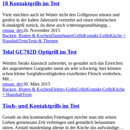
18 Kontaktgrills im Test
Viele möchten auch im Winter nicht den Grillgenuss missen und
greifen in der kalten Jahreszeit vermehrt auf einen elektrischen
Kontaktgrill zurück, da diese auch witterungsunabhängig…
omsag_dev
26. November 2015
Backen, Braten & Kochen
Dampfgarer
Grills
Kontakt-Grills
Küche +
Haushalt
Tests
Tests & Themen
Tefal GC702D Optigrill im Test
Werden Steaks klassisch zubereitet, so gestaltet sich das Erreichen
des angestrebten Gargrades meist als sehr schwierig; hier können
schon kleine Sorgfaltswidrigkeiten exzellentes Fleisch verderben.
Mit…
omsag_dev
30. März 2015
Backen, Braten & Kochen
Elektro-Grills
Grills
Kontakt-Grills
Küche
+ Haushalt
Tests
Tisch- und Kontaktgrills im Test
Gerade an den kommenden Feiertagen möchte man mit seinen
Lieben gemeinsam Zeit verbringen und gemütlich beisammen
sitzen. Anstatt stundenlang alleine in der Küche das aufwändige…