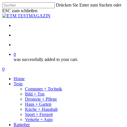
Skip
Drücken Sie Enter zum Suchen oder
to
ESC zum schließen
main
Close
content
Search
facebook
email
search
account
0
was successfully added to your cart.
Menu
search
account
0
Menu
Home
Tests
Computer + Technik
Bild + Ton
Drogerie + Pflege
Haus + Garten
Küche + Haushalt
Sport + Freizeit
Verkehr + Auto
Ratgeber