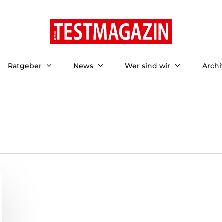
Ratgeber
News
Wer sind wir
Archi
ließen.