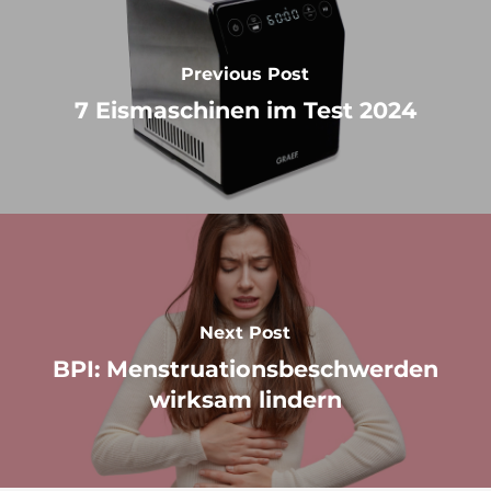
Previous Post
7 Eismaschinen im Test 2024
Next Post
BPI: Menstruationsbeschwerden
wirksam lindern