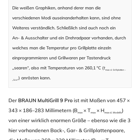
Die weißen Graphiken, anhand derer man die
verschiedenen Modi auseinanderhalten kann, sind ohne
Weiteres verständlich. Schließlich sind auch noch ein
An- & Ausschalter und ein Drehradpaar vorhanden, durch
welches man die Temperatur pro Grillplatte einzeln
einprogrammieren und Grillwaren per Tastendruck
„searen“, also mit Temperaturen von 260,1 °C (
t
max d. Grillplatten –
) anrösten kann.
„
Sear
“
Der
BRAUN MultiGrill 9 Pro
ist mit Maßen von 457 ×
343 × 186–283 Millimetern (B
× T
× ​H
)
max
max
max d. Modells
von einer wirklich enormen Größe – ebenso wie die 3
hier vorhandenen Back-, Gar- & Grillplattenpaare,