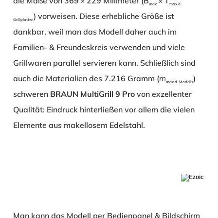
die Maße von 369 × 229 Millimeter (B
× T
max
max d.
) vorweisen. Diese erhebliche Größe ist
Grillplatten
dankbar, weil man das Modell daher auch im
Familien- & Freundeskreis verwenden und viele
Grillwaren parallel servieren kann. Schließlich sind
auch die Materialien des 7.216 Gramm (
m
)
max d. Modells
schweren
BRAUN MultiGrill 9 Pro
von exzellenter
Qualität: Eindruck hinterließen vor allem die vielen
Elemente aus makellosem Edelstahl.
Man kann das Modell per Bedienpanel & Bildschirm