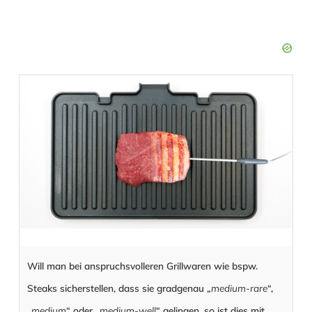
Will man bei anspruchsvolleren Grillwaren wie bspw.
Steaks sicherstellen, dass sie gradgenau „
medium-rare
“,
„
medium
“ oder „
medium-well
“ gelingen, so ist dies mit