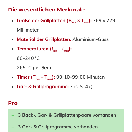
Die wesentlichen Merkmale
Größe der Grillplatten (B
× T
):
369 × 229
max
max
Millimeter
Material der Grillplatten:
Aluminium-Guss
Temperaturen (
t
–
t
):
min
max
60–240 °C
265 °C per
Sear
Timer (T
– T
):
00 : 10–99 : 00 Minuten
min
max
Gar- & Grillprogramme:
3 (s. S. 47)
Pro
3 Back-, Gar- & Grillplattenpaare vorhanden
3 Gar- & Grillprogramme vorhanden