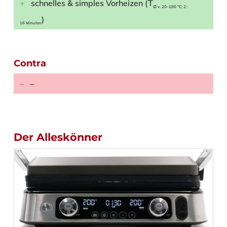
schnelles & simples Vorheizen (T
∅ v. 20–180 °C: 2 :
)
16 Minuten
Contra
–
Der Alleskönner