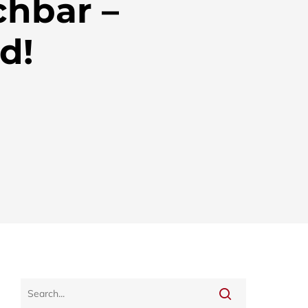
chbar –
d!