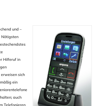
echend und –
 Nötigsten
 Bestechendstes
te
r Hilferuf in
igen
 erweisen sich
elmäßig ein
eniorentelefone
ehalten; auch
um Telefonieren