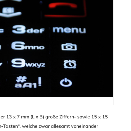
r 13 x 7 mm (L x B) große Ziffern- sowie 15 x 15
-Tasten“, welche zwar allesamt voneinander