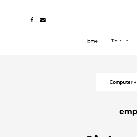
Skip
to
facebook
email
main
content
Tests
Home
Computer +
emp