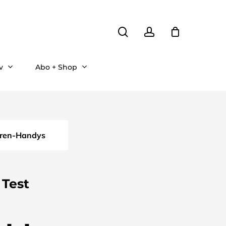
search
account
v
Abo + Shop
oren-Handys
Test