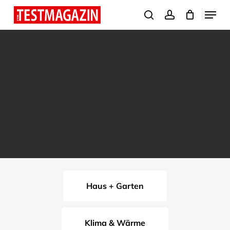
Skip
Menu
search
account
to
Close
main
Menu
content
Haus + Garten
Klima & Wärme