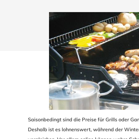
Saisonbedingt sind die Preise für Grills oder 
Drücken Sie Enter zum Suchen oder ESC zum Sch
Deshalb ist es lohnenswert, während der Winte