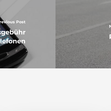
revious Post
gsgebühr
elefonen