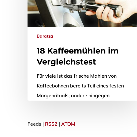
Baratza
18 Kaffeemühlen im
Vergleichstest
Für viele ist das frische Mahlen von
Kaffeebohnen bereits Teil eines festen
Morgenrituals; andere hingegen
scheuen noch immer den hiermit
verknüpften Arbeits- und Zeitaufwand.
Feeds |
RSS2
|
ATOM
Dabei…