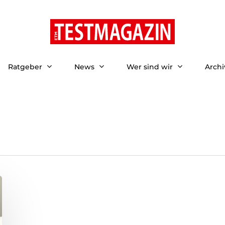
Ratgeber
News
Wer sind wir
Archi
ließen.