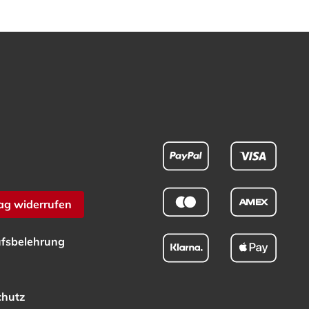
ag widerrufen
fsbelehrung
chutz