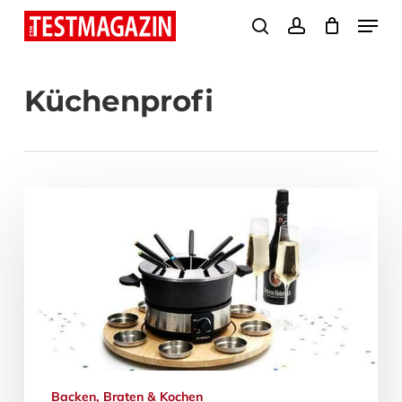
Skip
Menu
search
account
to
Close
main
Menu
Küchenprofi
content
Backen, Braten & Kochen