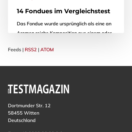
14 Fondues im Vergleichstest
Das Fondue wurde ursprünglich als eine an
Aromen reiche Komposition aus einem oder
mehreren Käsen (bspw. „Gruyère“, „Vacherin
Feeds |
RSS2
|
ATOM
Mont-d’Or“ usw.), erlesenem Weißwein, die
Masse viskoser…
26. November 2020
Dortmunder Str. 12
58455 Witten
Deutschland