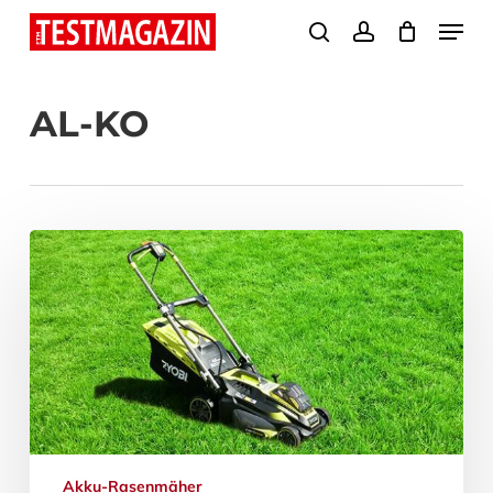
Skip
Menu
search
account
to
Close
main
Menu
AL-KO
content
Akku-Rasenmäher