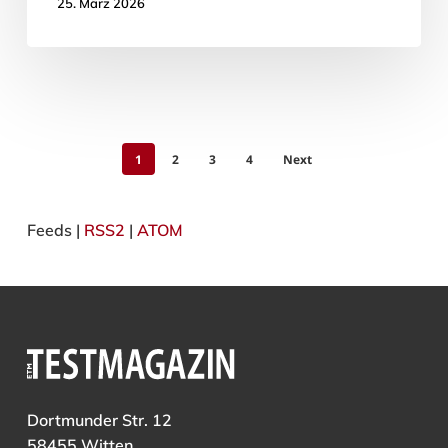
25. März 2026
1
2
3
4
Next
Feeds |
RSS2
|
ATOM
Dortmunder Str. 12
58455 Witten