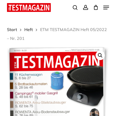
Skip
Menu
search
account
to
Close
main
Menu
content
Start
Heft
ETM TESTMAGAZIN Heft 05/2022
– Nr. 201