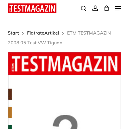
Skip
Menu
search
account
to
Close
main
Menu
content
Start
FlatrateArtikel
ETM TESTMAGAZIN
2008 05 Test VW Tiguan