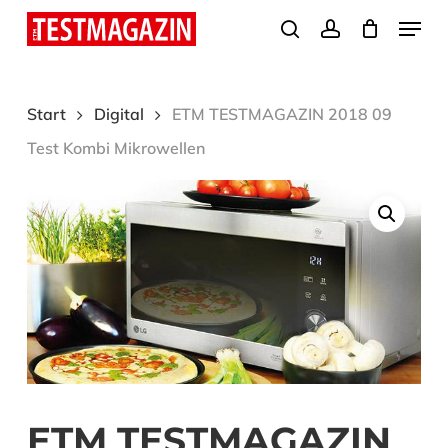
Skip
Menu
search
account
to
Close
main
Menu
content
Start
Digital
ETM TESTMAGAZIN 2018 09
Test Kombi Mikrowellen
ETM TESTMAGAZIN