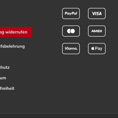
ag widerrufen
fsbelehrung
chutz
sum
freiheit