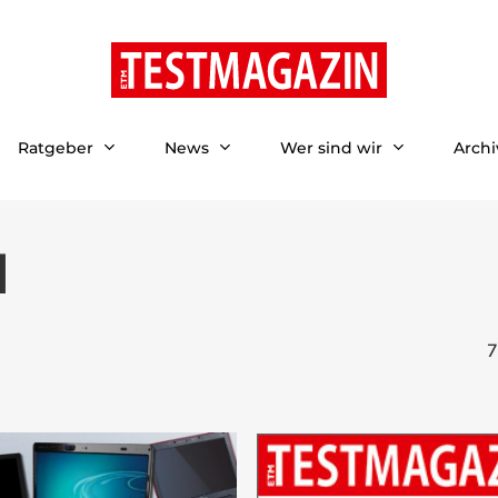
Ratgeber
News
Wer sind wir
Archi
l
7