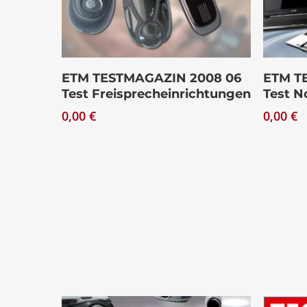
Drücken Sie Enter zum Suchen oder ESC zum Sch
Download
ETM TESTMAGAZIN 2008 06
ETM T
Test Freisprecheinrichtungen
Test N
0,00
€
0,00
€