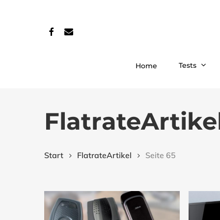
Skip
to
facebook
email
main
content
Tests
Home
FlatrateArtike
Start
FlatrateArtikel
Seite 65