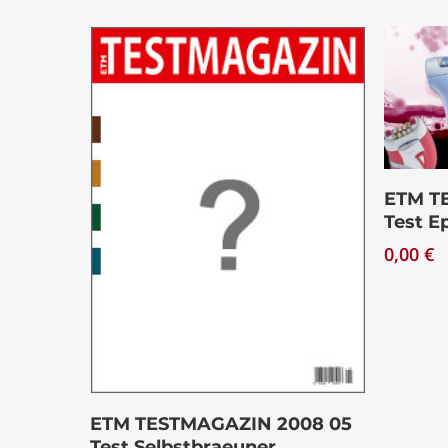
ETM T
Test Ep
0,00
€
Download
ETM TESTMAGAZIN 2008 05
Test Selbstbraeuner