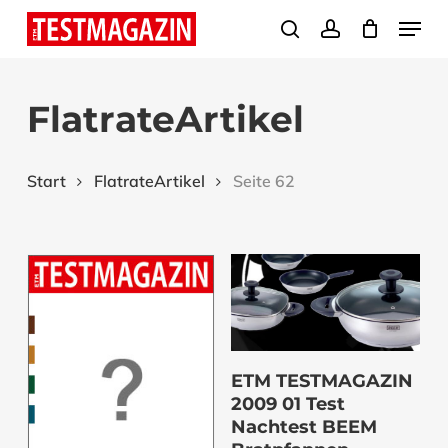
Skip
Menu
search
account
to
Close
main
Menu
FlatrateArtikel
content
Start
FlatrateArtikel
Seite 62
Download
ETM TESTMAGAZIN
2009 01 Test
Nachtest BEEM