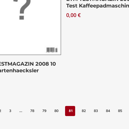
Test Kaffeepadmaschi
0,00
€
Download
ESTMAGAZIN 2008 10
artenhaecksler
…
81
2
3
78
79
80
82
83
84
85