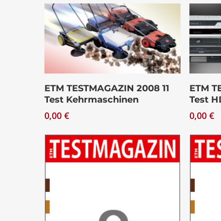
Download
ETM TESTMAGAZIN 2008 11
ETM T
Test Kehrmaschinen
Test H
0,00
€
0,00
€