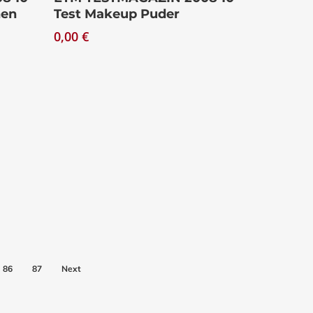
nen
Test Makeup Puder
0,00
€
86
87
Next