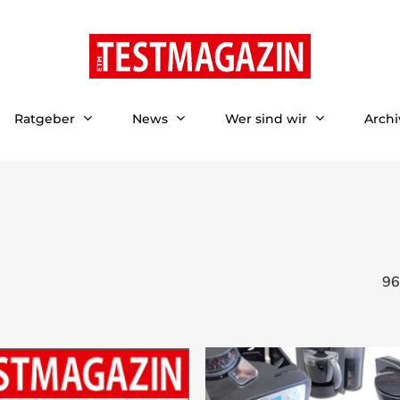
Ratgeber
News
Wer sind wir
Archi
96