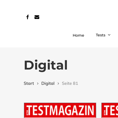
Skip
to
facebook
email
main
content
Tests
Home
Digital
Start
Digital
Seite 81