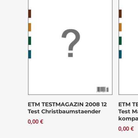
Drücken Sie Enter zum Suchen oder ESC zum Sch
Download
ETM TESTMAGAZIN 2008 12
ETM T
Test Christbaumstaender
Test M
kompa
0,00
€
0,00
€