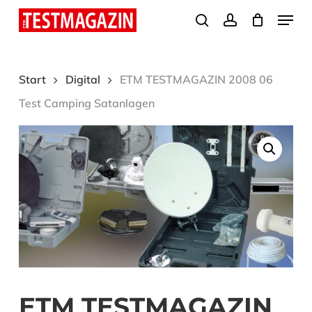
Skip
Menu
search
account
to
Close
main
Menu
content
Start
Digital
ETM TESTMAGAZIN 2008 06
Test Camping Satanlagen
ETM TESTMAGAZIN