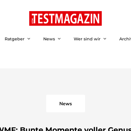
Ratgeber
News
Wer sind wir
Archi
News
MF: Bunte Momente voller Genu