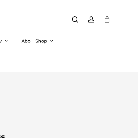
search
account
v
Abo + Shop
ss